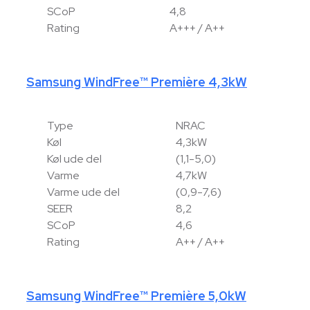
SCoP
4,8
Rating
A+++ / A++
Samsung WindFree™ Première 4,3kW
Type
NRAC
Køl
4,3kW
Køl ude del
(1,1-5,0)
Varme
4,7kW
Varme ude del
(0,9-7,6)
SEER
8,2
SCoP
4,6
Rating
A++ / A++
Samsung WindFree™ Première 5,0kW