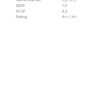
SEER
7,0
SCoP
4,3
Rating
A++ / A+