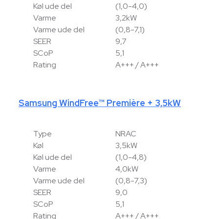
Køl ude del
(1,0-4,0)
Varme
3,2kW
Varme ude del
(0,8-7,1)
SEER
9,7
SCoP
5,1
Rating
A+++ / A+++
Samsung WindFree™ Première + 3,5kW
Type
NRAC
Køl
3,5kW
Køl ude del
(1,0-4,8)
Varme
4,0kW
Varme ude del
(0,8-7,3)
SEER
9,0
SCoP
5,1
Rating
A+++ / A+++