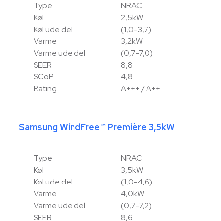
Type
NRAC
Køl
2,5kW
Køl ude del
(1,0-3,7)
Varme
3,2kW
Varme ude del
(0,7-7,0)
SEER
8,8
SCoP
4,8
Rating
A+++ / A++
Samsung WindFree™ Première 3,5kW
Type
NRAC
Køl
3,5kW
Køl ude del
(1,0-4,6)
Varme
4,0kW
Varme ude del
(0,7-7,2)
SEER
8,6