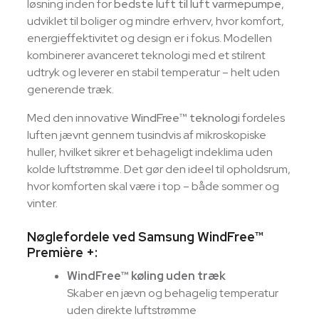
løsning inden for
bedste luft til luft varmepumpe
,
udviklet til boliger og mindre erhverv, hvor komfort,
energieffektivitet og design er i fokus. Modellen
kombinerer avanceret teknologi med et stilrent
udtryk og leverer en stabil temperatur – helt uden
generende træk.
Med den innovative
WindFree™ teknologi
fordeles
luften jævnt gennem tusindvis af mikroskopiske
huller, hvilket sikrer et behageligt indeklima uden
kolde luftstrømme. Det gør den ideel til opholdsrum,
hvor komforten skal være i top – både sommer og
vinter.
Nøglefordele ved Samsung WindFree™
Première +:
WindFree™ køling uden træk
Skaber en jævn og behagelig temperatur
uden direkte luftstrømme