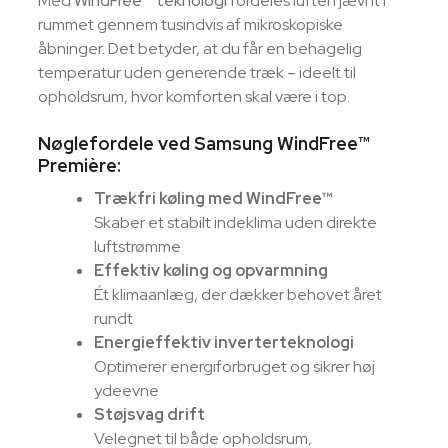
Med
WindFree™ teknologi
fordeles luften jævnt i
rummet gennem tusindvis af mikroskopiske
åbninger. Det betyder, at du får en behagelig
temperatur uden generende træk – ideelt til
opholdsrum, hvor komforten skal være i top.
Nøglefordele ved Samsung WindFree™
Première:
Trækfri køling med WindFree™
Skaber et stabilt indeklima uden direkte
luftstrømme
Effektiv køling og opvarmning
Ét klimaanlæg, der dækker behovet året
rundt
Energieffektiv inverterteknologi
Optimerer energiforbruget og sikrer høj
ydeevne
Støjsvag drift
Velegnet til både opholdsrum,