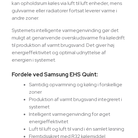
kan opholdsrum køles via luft til luft enheder, mens
gulvvarme eller radiatorer fortsat leverer varme i
andre zoner.
Systemets intelligente varmegenvinding gør det
muligt at genanvende overskudsvarme fra køledrift
til produktion af varmt brugsvand. Det giver høj
energieffektivitet og optimal udnyttelse af
energien i systemet.
Fordele ved Samsung EHS Quint:
Samtidig opvarmning og køling i forskellige
zoner
Produktion af varmt brugsvand integreret i
systemet
Intelligent varmegenvinding for øget
energieffektivitet
Luft til luft og luft til vand i én samlet løsning
Fremtidssikret med R32 kølemiddel