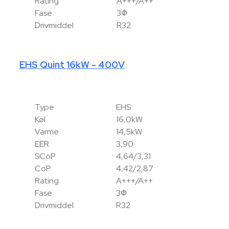
Rating
A+++/A++
Fase
3Ф
Drivmiddel
R32
EHS Quint 16kW - 400V
Type
EHS
Køl
16,0kW
Varme
14,5kW
EER
3,90
SCoP
4,64/3,31
CoP
4,42/2,87
Rating
A+++/A++
Fase
3Ф
Drivmiddel
R32