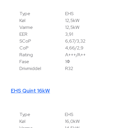
Type
EHS
Køl
12,5kW
Varme
12,5kW
EER
3,91
SCoP
6,67/3,32
CoP
4,66/2,9
Rating
A+++/A++
Fase
1Ф
Drivmiddel
R32
EHS Quint 16kW
Type
EHS
Køl
16,0kW