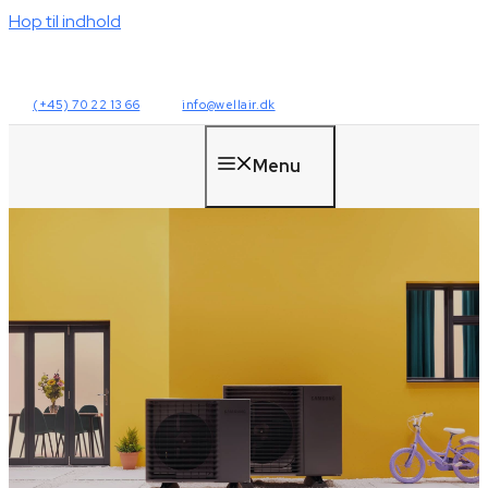
Hop til indhold
(+45) 70 22 13 66
info@wellair.dk
Menu