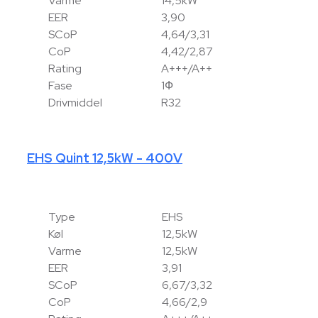
Varme
14,5kW
EER
3,90
SCoP
4,64/3,31
CoP
4,42/2,87
Rating
A+++/A++
Fase
1Ф
Drivmiddel
R32
EHS Quint 12,5kW - 400V
Type
EHS
Køl
12,5kW
Varme
12,5kW
EER
3,91
SCoP
6,67/3,32
CoP
4,66/2,9