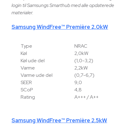
login til Samsungs Smarthub med alle opdaterede
materialer.
Samsung WindFree™ Première 2,0kW
Type
NRAC
Køl
2,0kW
Køl ude del
(1,0-3,2)
Varme
2,2kW
Varme ude del
(0,7-6,7)
SEER
9,0
SCoP
4,8
Rating
A+++ / A++
Samsung WindFree™ Première 2,5kW