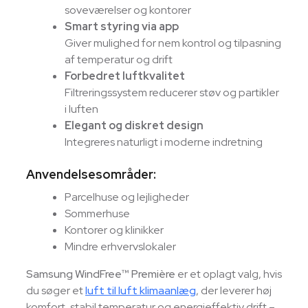
soveværelser og kontorer
Smart styring via app
Giver mulighed for nem kontrol og tilpasning
af temperatur og drift
Forbedret luftkvalitet
Filtreringssystem reducerer støv og partikler
i luften
Elegant og diskret design
Integreres naturligt i moderne indretning
Anvendelsesområder:
Parcelhuse og lejligheder
Sommerhuse
Kontorer og klinikker
Mindre erhvervslokaler
Samsung WindFree™ Première
er et oplagt valg, hvis
du søger et
luft til luft klimaanlæg
, der leverer høj
komfort, stabil temperatur og energieffektiv drift –