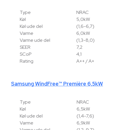
Type
NRAC
Køl
5,0kW
Køl ude del
(1,6-6,7)
Varme
6,0kW
Varme ude del
(1,3-8,0)
SEER
7,2
SCoP
4,1
Rating
A++ / A+
Samsung WindFree™ Première 6,5kW
Type
NRAC
Køl
6,5kW
Køl ude del
(1,4-7,6)
Varme
6,9kW
Varme ude del
(1,2-9,7)