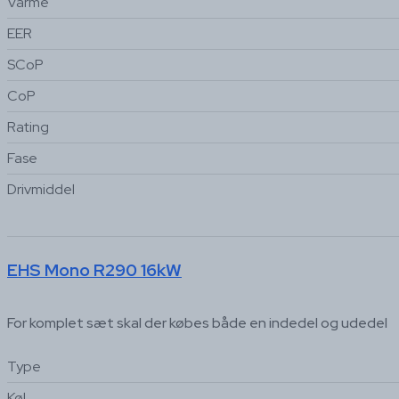
Varme
EER
SCoP
CoP
Rating
Fase
Drivmiddel
EHS Mono R290 16kW
For komplet sæt skal der købes både en indedel og udedel
Type
Køl