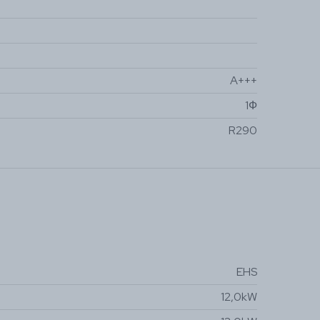
A+++
1Ф
R290
EHS
12,0kW