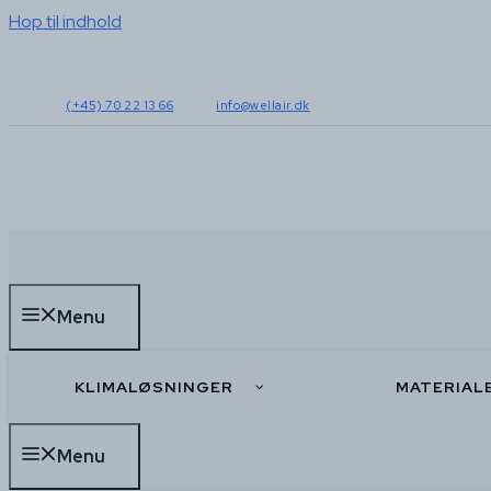
Hop til indhold
(+45) 70 22 13 66
info@wellair.dk
Menu
KLIMALØSNINGER
MATERIAL
Menu