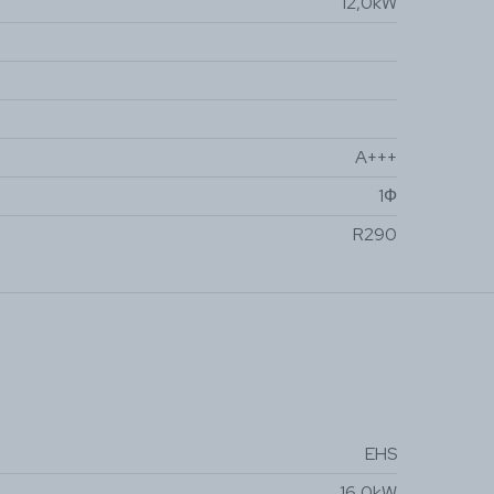
12,0kW
A+++
1Ф
R290
EHS
16,0kW