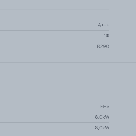
A+++
1Ф
R290
EHS
8,0kW
8,0kW