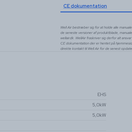
CE dokumentation
Well Air bestræber sig for at holde alle manua
de seneste versioner af produktblade, manual
wellair.dk. WellAir fraskriver sig derfor alt an
CE dokumentation der er hentet på hjemmeside
direkte kontakt til Well Air for de senest opda
EHS
5,0kW
5,0kW