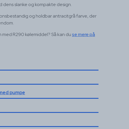
d dens slanke og kompakte design.
ionsbestandig og holdbar antracitgrå farve, der
jendom.
n med R290 kølemiddel? Så kan du
se mere på
l med pumpe