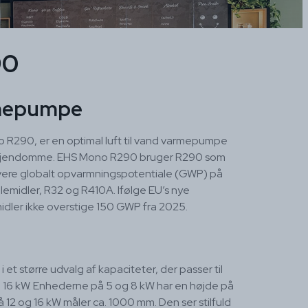
90
rmepumpe
290, er en optimal luft til vand varmepumpe
rvsejendomme. EHS Mono R290 bruger R290 som
vere globalt opvarmningspotentiale (GWP) på
emidler, R32 og R410A. Ifølge EU’s nye
ler ikke overstige 150 GWP fra 2025.
 et større udvalg af kapaciteter, der passer til
 og 16 kW. Enhederne på 5 og 8 kW har en højde på
12 og 16 kW måler ca. 1000 mm. Den ser stilfuld