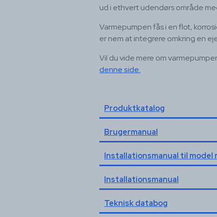
ud i ethvert udendørs område me
Varmepumpen fås i en flot, korros
er nem at integrere omkring en e
Vil du vide mere om varmepumpe
denne side.
Produktkatalog
Brugermanual
Installationsmanual til mode
Installationsmanual
Teknisk databog