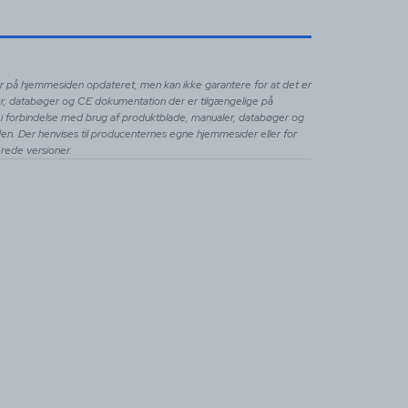
ler på hjemmesiden opdateret, men kan ikke garantere for at det er
er, databøger og CE dokumentation der er tilgængelige på
svar i forbindelse med brug af produktblade, manualer, databøger og
n. Der henvises til producenternes egne hjemmesider eller for
terede versioner.