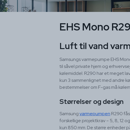
EHS Mono R2
Luft til vand va
Samsungs varmepumpe EHS Mono R
til såvel private hjem og erhve
kølemiddel. R290 har et meget la
kun 3 sammenlignet med andre køl
bestemmelser om F-gas må kølemid
Størrelser og design
Samsung
varmepumpen
R290 fås i
forskellige projektkrav – 5, 8, 12
kun 850 mm. De større enheder på 