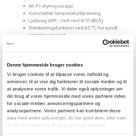
Wi-Fi-styring via app
Automatisk temperaturtilpasning
Lydsvag drift – helt ned til 31 dB(A)
Steriliseringsfunktion ved 65 °C for sundt
varmt brugsvand
ECO-mode og SG Ready for intelligent
energistyring
AUX kombinerer avanceret inverter-teknologi med
Denne hjemmeside bruger cookies
intuitiv betjening, så du får høj ydeevne, lavt
Vi bruger cookies til at tilpasse vores indhold og
energiforbrug og
minimal vedligeholdelse
.
annoncer, til at vise dig funktioner til sociale medier og til
Designet til det nordiske klima
at analysere vores trafik. Vi deler også oplysninger om
din brug af vores hjemmeside med vores partnere inden
AUX
luft til vand varmepumper er testet til drift helt
for sociale medier, annonceringspartnere og
ned til -25 °C, og sikrer pålidelig varme året rundt.
analysepartnere. Vores partnere kan kombinere disse
Systemerne er udviklet til både nybyggeri og
data med andre oplysninger, du har givet dem, eller som
modernisering og kan nemt integreres med
de har indsamlet fra din brug af deres tjenester.
gulvvarme, radiatorer eller fan coils.