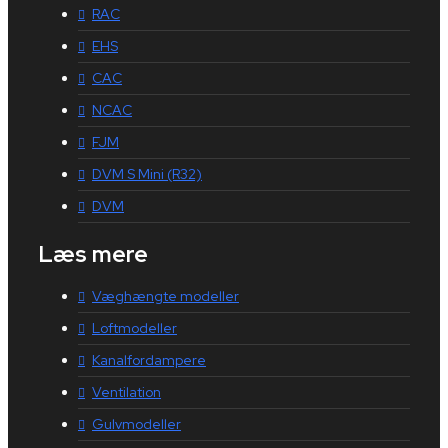
RAC
EHS
CAC
NCAC
FJM
DVM S Mini (R32)
DVM
Læs mere
Væghængte modeller
Loftmodeller
Kanalfordampere
Ventilation
Gulvmodeller