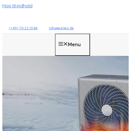
Hop til indhold
(+45) 70 22 13 66
info@wellair.dk
Menu