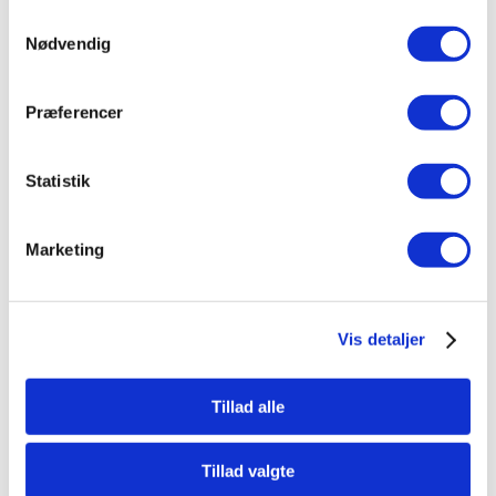
Samtykkevalg
Fordelene ved en AUX-varmepumpe
Nødvendig
Prisvenlig varmepumpe med høj kvalitet
Op til A+++ energieffektivitet
Præferencer
Nem installation og lavt vedligehold
Stilrent design tilpasset enhver bolig
Miljøvenlig drift – uden skadelige emissioner
Statistik
Klar til integration med solceller og Smart
Grid
Marketing
AUX – kvalitet til en fornuftig pris
AUX-varmepumper er det perfekte valg for dig, der
Vis detaljer
ønsker en prisvenlig varmepumpe med moderne
teknologi og høj driftsikkerhed. Serien dækker både
luft til luft og luft til vand modeller
– designet til at
Tillad alle
levere effektiv varme, køling og varmt vand, uanset
om det gælder private boliger, kontorer eller mindre
Tillad valgte
erhverv.