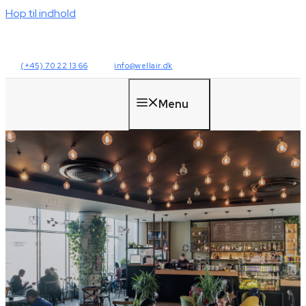
Hop til indhold
(+45) 70 22 13 66
info@wellair.dk
Menu