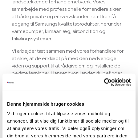
landsdækkende forhandlernetværk. Vores
samarbejde med professionelle forhandlere sikrer,
at både private og erhvervskunder nemt kan få
adgang til Samsungs kvalitetsprodukter, herunder
varmepumper, klimaanlæg, aircondition og
frikølingssystemer.
Vi arbejder tæt sammen med vores forhandlere for
at sikre, at de er klædt på med den nødvendige
viden og support til at rådgive om og installere de
bedste løsninger. Uanset hvor i landet du befinder
dig, står vores erfarne forhandlere klar til at hjælpe
med at finde og implementere den optimale løsning
til dine behov.
Denne hjemmeside bruger cookies
Med Well Air som leverandør får du ikke kun adgang
Vi bruger cookies til at tilpasse vores indhold og
til markedets førende klimaløsninger fra Samsung,
annoncer, til at vise dig funktioner til sociale medier og til
men også en pålidelig service og ekspertise, der
at analysere vores trafik. Vi deler også oplysninger om
skaber værdi hele vejen.
din brug af vores hjemmeside med vores partnere inden