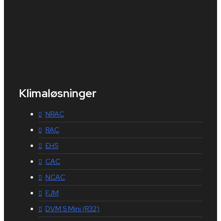
Klimaløsninger
NRAC
RAC
EHS
CAC
NCAC
FJM
DVM S Mini (R32)