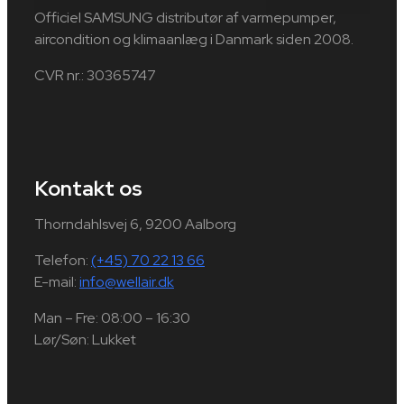
Officiel SAMSUNG distributør af varmepumper,
aircondition og klimaanlæg i Danmark siden 2008.
CVR nr.: 30365747
Kontakt os
Thorndahlsvej 6, 9200 Aalborg
Telefon:
(+45) 70 22 13 66
E-mail:
info@wellair.dk
Man – Fre: 08:00 – 16:30
Lør/Søn: Lukket