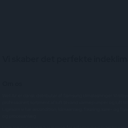
Vi skaber det perfekte indeklim
Om os
Well Air er dansk distributør af Samsung klimaløsninger. Vi tilb
professionelt sortiment af luft til vand varmepumper og luft ti
Ligesom vi har aircondition, klimaanlæg, frikøling, køle- og fr
og procesanlæg.
Vore medarbejdere har mange års erfaring med indeklima løsnin