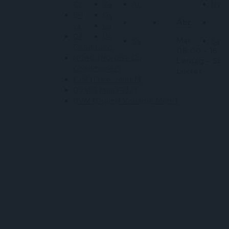
Conditioner)
Ventilation
AUX
Nyh
EHS (Luft til vand
Gulvmodeller
Samsung
Åbningstide
varmepumper)
Luft til vand
CAC (Commercial Air
Udedele
Mandag – Fre
Samsung webshop
Sams
Condition)
08:00 – 16:3
NCAC (Nordisk Commercial Air
Lørdag – Søn
Conditioner)
Lukket
FJM (Free Joint Multi)
DVM S Mini (R32)
DVM (Digital Variable Multi)