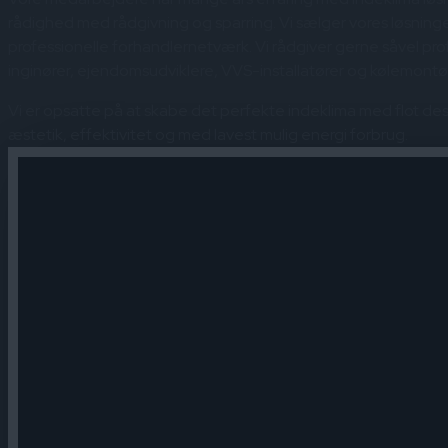
rådighed med rådgivning og sparring. Vi sælger vores løsnin
professionelle forhandlernetværk. Vi rådgiver gerne såvel pro
inginører, ejendomsudviklere, VVS-installatører og kølemontø
Vi er opsatte på at skabe det perfekte indeklima med flot desi
æstetik, effektivitet og med lavest mulig energi forbrug.