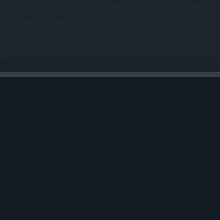
Ønsker du at blive forhandler, er 
ger gennem vores
om vort partner program.
fesionelle bygherre,
rer
gn, funktionalitet,