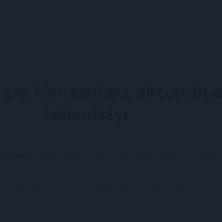
e, klimaanlæg, airconditi
køleudstyr
distributør af Samsung varmepumper og køleudstyr. Hos os finder du
epumper, køleudstyr til erhverv, køleudstyr til hoteller og kølean
orhandlere, arkitekter, bygherrer, køleteknikere, montører, VVS in
sejere og private med at skabe det perfekte indeklima.