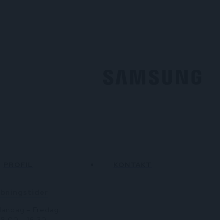
PROFIL
KONTAKT
 os
bningstider
andag – Fredag:
etingelser
 22 13 66
8:00 – 16:30