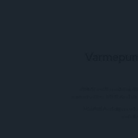
Varmepump
Well Air er officiel dansk 
varmepumper, luft til vand varm
Hos Well Air rådgiver vi f
ejendom