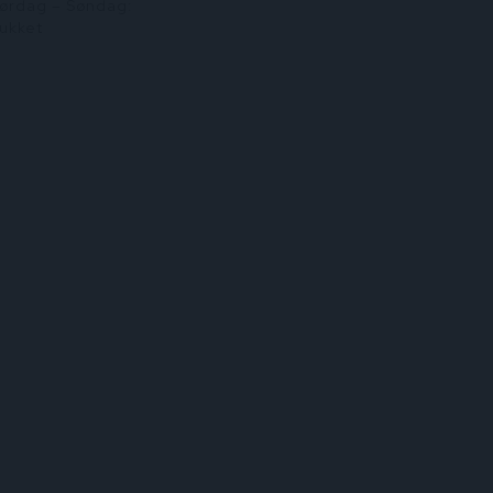
nfo@wellair.dk
ørdag – Søndag:
ukket