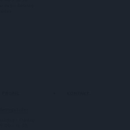
olitik
nfo@wellair.dk
ørdag – Søndag:
ukket
PROFIL
KONTAKT
 os
bningstider
andag – Fredag:
etingelser
 22 13 66
8:00 – 16:30
olitik