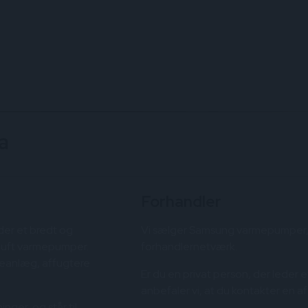
a
Forhandler
yder et bredt og
Vi sælger Samsung varmepumper, 
l luft varmepumper.
forhandlernetværk.
yseanlæg, affugtere
Er du en privat person, der leder ef
anbefaler vi, at du kontakter en a
ger, og står til