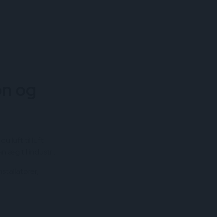
on og
 luft til luft
læg til industri.
stallatører,