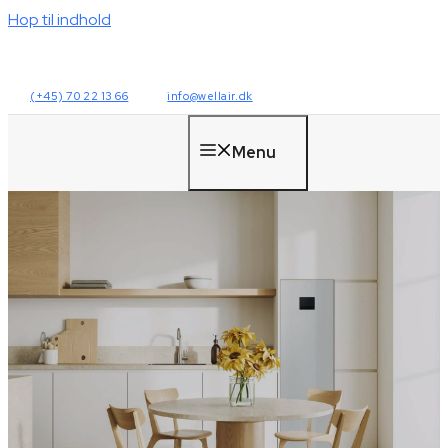
Hop til indhold
(+45) 70 22 13 66
info@wellair.dk
Menu