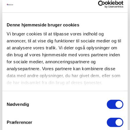
Med deres aircondition-løsninger får du præcis
temperaturkontrol, høj luftkvalitet og app-baseret
styring via SmartThings. Uanset om du er hjemme
eller ude, kan du nemt kontrollere dit anlæg – og
Denne hjemmeside bruger cookies
endda styre det med stemmen via Google Assistant
Vi bruger cookies til at tilpasse vores indhold og
eller Alexa.
annoncer, til at vise dig funktioner til sociale medier og til
at analysere vores trafik. Vi deler også oplysninger om
DUCT og fordampere – skjulte
din brug af vores hjemmeside med vores partnere inden
løsninger med stor effekt
for sociale medier, annonceringspartnere og
analysepartnere. Vores partnere kan kombinere disse
Til kontorer, hoteller og erhvervsejendomme
data med andre oplysninger, du har givet dem, eller som
tilbyder
Samsung
DUCT-indendørsenheder og
de har indsamlet fra din brug af deres tjenester.
fordampere, der diskret integreres i lofter og
vægge. Disse systemer leverer kraftfuld varme og
køling med lavt støjniveau og fleksibel installation –
Samtykkevalg
perfekt til steder, hvor design og funktion skal gå op
Nødvendig
i en højere enhed.
Præferencer
Fremtidssikret komfort og