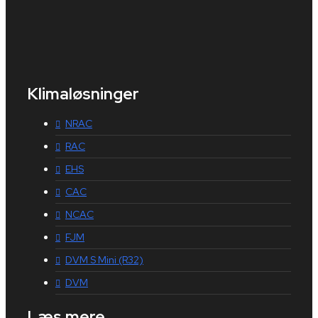
Klimaløsninger
NRAC
RAC
EHS
CAC
NCAC
FJM
DVM S Mini (R32)
DVM
Læs mere