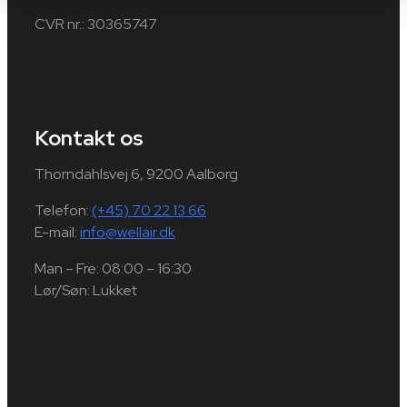
CVR nr.: 30365747
Kontakt os
Thorndahlsvej 6, 9200 Aalborg
Telefon:
(+45) 70 22 13 66
E-mail:
info@wellair.dk
Man – Fre: 08:00 – 16:30
Lør/Søn: Lukket