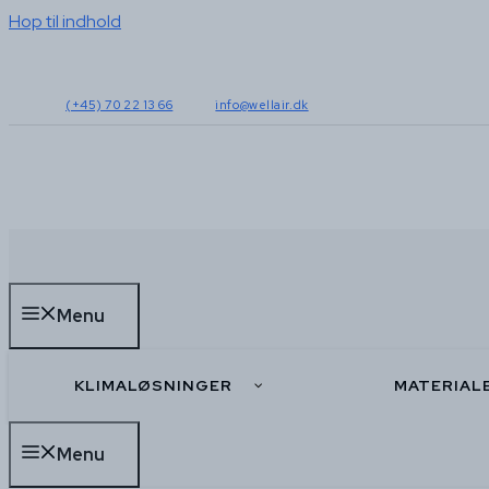
Hop til indhold
(+45) 70 22 13 66
info@wellair.dk
Menu
KLIMALØSNINGER
MATERIAL
Menu