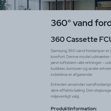
360° vand for
360 Cassette FC
Samsung 360 vand fordamper er en i
komfort. Denne model udmærker sig 
jævn luftstrøm i alle retninger – 
butikker, kontorer og andre erhver
indeklima er afgørende.
Enheden anvender vandfordampnin
sikre effektiv køling. Den støjsvag
miljøvenligt valg.
Produktinformation: