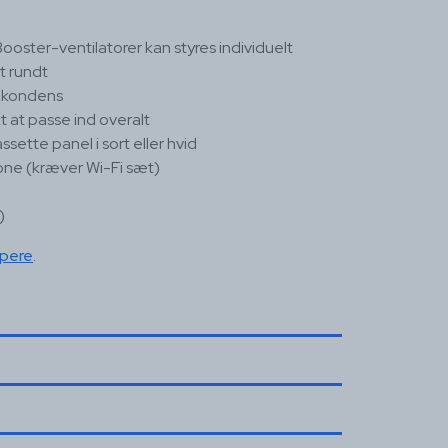
g
oster-ventilatorer kan styres individuelt
t rundt
 kondens
t at passe ind overalt
ssette panel i sort eller hvid
one (kræver Wi-Fi sæt)
)
mpere
.