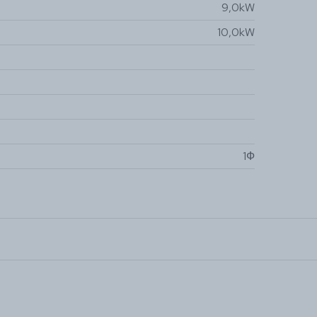
9,0kW
10,0kW
1Ф