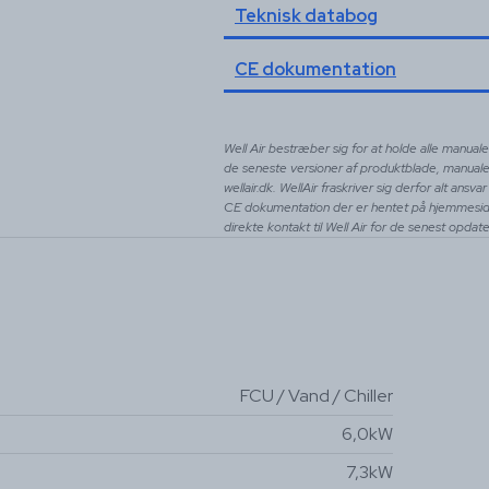
Teknisk databog
CE dokumentation
Well Air bestræber sig for at holde alle manua
de seneste versioner af produktblade, manual
wellair.dk. WellAir fraskriver sig derfor alt an
CE dokumentation der er hentet på hjemmeside
direkte kontakt til Well Air for de senest opda
FCU / Vand / Chiller
6,0kW
7,3kW