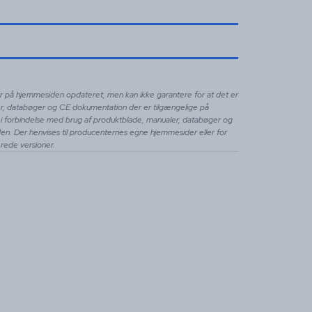
ler på hjemmesiden opdateret, men kan ikke garantere for at det er
er, databøger og CE dokumentation der er tilgængelige på
svar i forbindelse med brug af produktblade, manualer, databøger og
n. Der henvises til producenternes egne hjemmesider eller for
terede versioner.