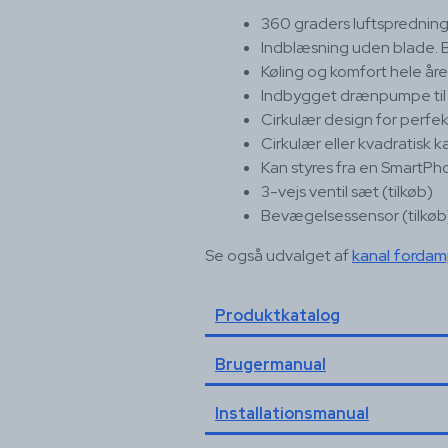
360 graders luftsprednin
Indblæsning uden blade. Bo
Køling og komfort hele åre
Indbygget drænpumpe til
Cirkulær design for perfek
Cirkulær eller kvadratisk ka
Kan styres fra en SmartPh
3-vejs ventil sæt (tilkøb)
Bevægelsessensor (tilkøb
Se også udvalget af
kanal forda
Produktkatalog
Brugermanual
Installationsmanual