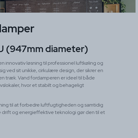
damper
U (947mm diameter)
nnovativ løsning til professionel luftkøling og
ved sit unikke, cirkulære design, der sikrer en
uden træk. Vand fordamperen er ideel til både
vslokaler, hvor et stabilt og behageligt
g til at forbedre luftfugtigheden og samtidig
e drift og energieffektive teknologi gør den til et