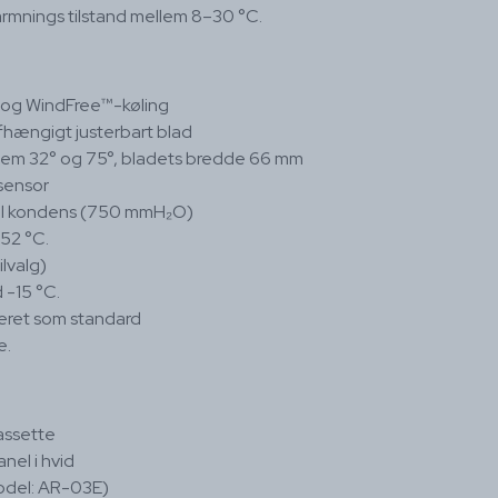
varmnings tilstand mellem 8–30 °C.
ng og WindFree™-køling
afhængigt justerbart blad
llem 32° og 75°, bladets bredde 66 mm
sensor
il kondens (750 mmH₂O)
 52 °C.
ilvalg)
 -15 °C.
ret som standard
e.
assette
el i hvid
Model: AR-03E)