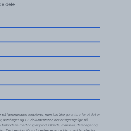
de dele
ler på hjemmesiden opdateret, men kan ikke garantere for at det er
er, databøger og CE dokumentation der er tilgængelige på
svar i forbindelse med brug af produktblade, manualer, databøger og
n. Der henvises til producenternes egne hjemmesider eller for