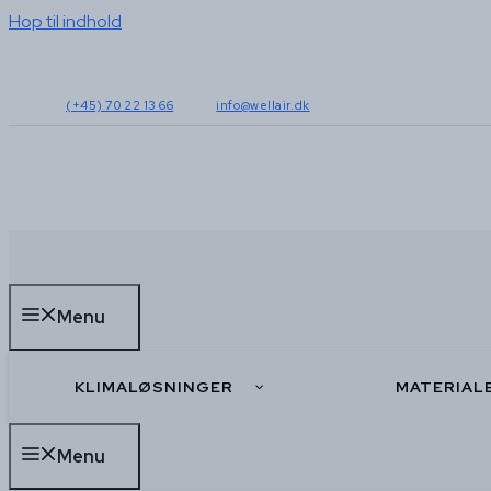
Hop til indhold
(+45) 70 22 13 66
info@wellair.dk
Menu
KLIMALØSNINGER
MATERIAL
Menu