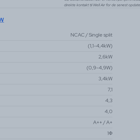
direkte kontakt til Well Air for de senest opda
kW
NCAC / Single split
(1,1-4,4kW)
2,6kW
(0,9-4,9W)
3,4kW
7,1
4,3
4,0
A++ / A+
1Ф