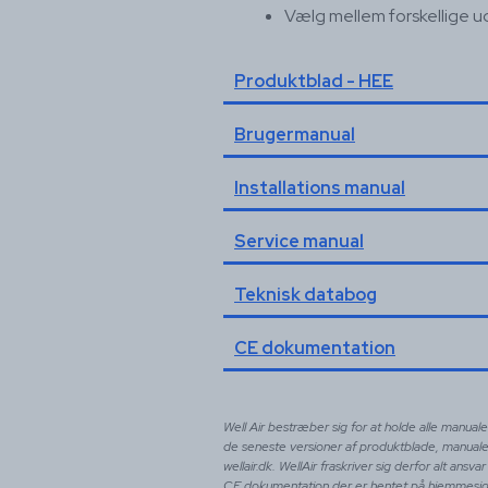
Vælg mellem forskellige u
Produktblad - HEE
Brugermanual
Installations manual
Service manual
Teknisk databog
CE dokumentation
Well Air bestræber sig for at holde alle manua
de seneste versioner af produktblade, manual
wellair.dk. WellAir fraskriver sig derfor alt an
CE dokumentation der er hentet på hjemmeside