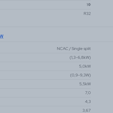
1Ф
R32
kW
NCAC / Single split
(1,3-6,8kW)
5,0kW
(0,9-9,3W)
5,5kW
7,0
4,3
3,67