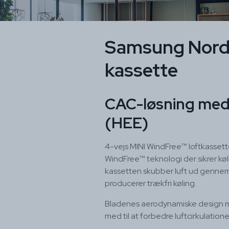
Samsung Nordi
kassette
CAC-løsning med 
(HEE)
4-vejs MINI WindFree™ loftkasse
WindFree™ teknologi der sikrer kø
kassetten skubber luft ud gennem 
producerer trækfri køling.
Bladenes aerodynamiske design m
med til at forbedre luftcirkulatione