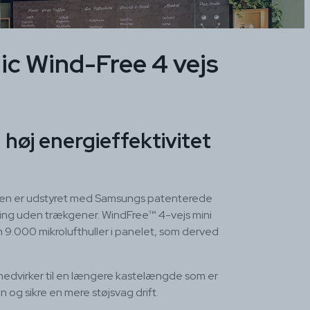
c Wind-Free 4 vejs
høj energieffektivitet
tten er udstyret med Samsungs patenterede
ling uden trækgener. WindFree™ 4-vejs mini
9.000 mikrolufthuller i panelet, som derved
edvirker til en længere kastelængde som er
n og sikre en mere støjsvag drift.