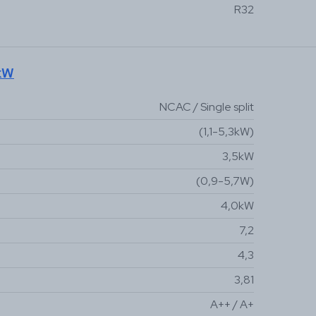
R32
kW
NCAC / Single split
(1,1-5,3kW)
3,5kW
(0,9-5,7W)
4,0kW
7,2
4,3
3,81
A++ / A+