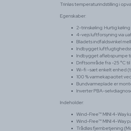
Trinløs temperaturindstilling i op
Egenskaber:
2-trinskøling: Hurtig køli
4-vejs luftforsyning via u
Bladets indfaldsvinkel me
Indbygget luftfugtigheds
Indbygget afløbspumpe t
Driftsområde fra -25 °C til
Wi-fi -sæt enkelt enhed (t
100 % varmekapacitet ved
Bundvarmeplade er monte
Inverter PBA-selvdiagnos
Indeholder:
Wind-Free™ MINI 4-Way k
Wind-Free™ MINI 4-Way pan
Trådløs fjernbetjening (