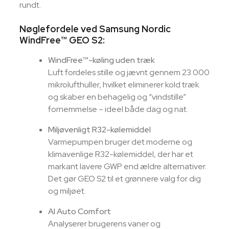
rundt.
Nøglefordele ved Samsung Nordic
WindFree™ GEO S2:
WindFree™-køling uden træk
Luft fordeles stille og jævnt gennem 23.000
mikrolufthuller, hvilket eliminerer kold træk
og skaber en behagelig og “vindstille”
fornemmelse – ideel både dag og nat.
Miljøvenligt R32-kølemiddel
Varmepumpen bruger det moderne og
klimavenlige R32-kølemiddel, der har et
markant lavere GWP end ældre alternativer.
Det gør GEO S2 til et grønnere valg for dig
og miljøet.
AI Auto Comfort
Analyserer brugerens vaner og