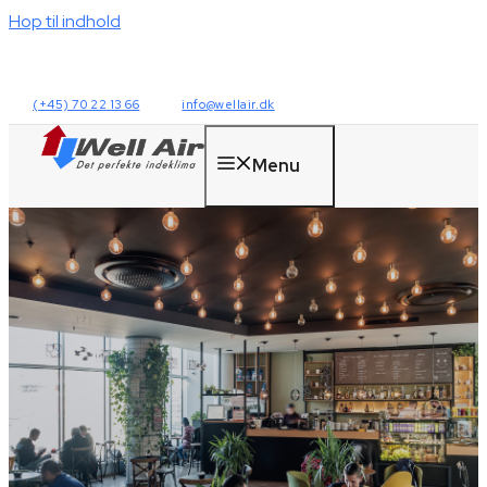
Hop til indhold
(+45) 70 22 13 66
info@wellair.dk
Menu