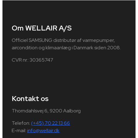
Om WELLAIR A/S
Officiel SAMSUNG distributør af varmepumper,
aircondition og klimaanlæg i Danmark siden 2008.
CVR nr.: 30365747
Kontakt os
Thorndahlsvej 6, 9200 Aalborg
Telefon:
(+45) 70 22 13 66
E-mail:
info@wellair.dk