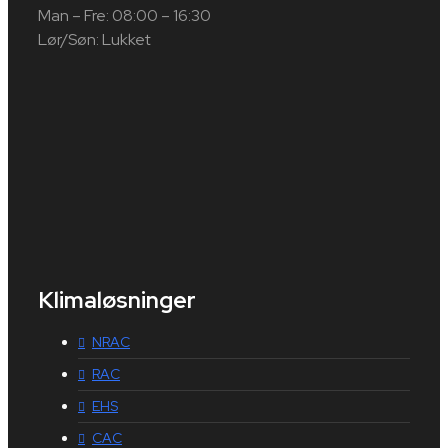
Man – Fre: 08:00 – 16:30
Lør/Søn: Lukket
Klimaløsninger
NRAC
RAC
EHS
CAC