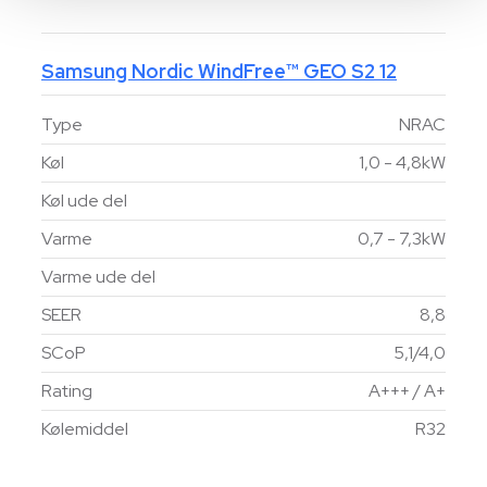
Samsung Nordic WindFree™ GEO S2 12
Type
NRAC
Køl
1,0 - 4,8kW
Køl ude del
Varme
0,7 - 7,3kW
Varme ude del
SEER
8,8
SCoP
5,1/4,0
Rating
A+++ / A+
Kølemiddel
R32