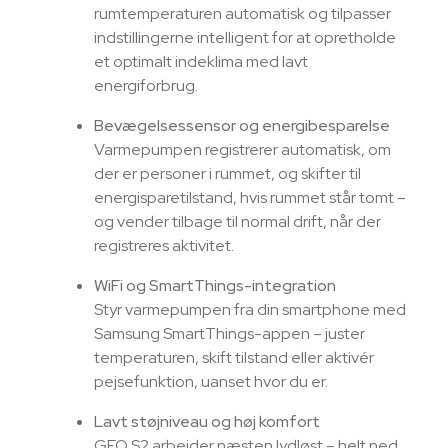
rumtemperaturen automatisk og tilpasser
indstillingerne intelligent for at opretholde
et optimalt indeklima med lavt
energiforbrug.
Bevægelsessensor og energibesparelse
Varmepumpen registrerer automatisk, om
der er personer i rummet, og skifter til
energisparetilstand, hvis rummet står tomt –
og vender tilbage til normal drift, når der
registreres aktivitet.
WiFi og SmartThings-integration
Styr varmepumpen fra din smartphone med
Samsung SmartThings-appen – juster
temperaturen, skift tilstand eller aktivér
pejsefunktion, uanset hvor du er.
Lavt støjniveau og høj komfort
GEO S2 arbejder næsten lydløst – helt ned