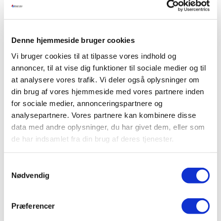
udendørs enheder)
Samsung Nordic WindFree™ GEO S2 er det oplagte
valg for dig, der ønsker en intelligent og miljøvenlig
Denne hjemmeside bruger cookies
varmepumpe, der passer til nordiske forhold – og til
Vi bruger cookies til at tilpasse vores indhold og
din hverdag. Med banebrydende teknologi, lavt
annoncer, til at vise dig funktioner til sociale medier og til
energiforbrug og høj komfort er den klar til at tage
at analysere vores trafik. Vi deler også oplysninger om
dit indeklima til næste niveau.
din brug af vores hjemmeside med vores partnere inden
Kontakt en
produktrådgiver
for mere information.
for sociale medier, annonceringspartnere og
analysepartnere. Vores partnere kan kombinere disse
data med andre oplysninger, du har givet dem, eller som
Produktblad
de har indsamlet fra din brug af deres tjenester.
Samtykkevalg
WellAir bestræber sig for at holde alle manualer på hjemmesiden
Nødvendig
opdateret, men kan ikke garantere for at det er de seneste versioner af
produktblade, manualer, databøger og CE dokumentation der er
tilgængelige på wellair.dk. WellAir fraskriver sig derfor alt ansvar i
forbindelse med brug af produktblade, manualer, databøger og CE
Præferencer
dokumentation der er hentet på hjemmesiden. Der henvises til
producenternes egne hjemmesider eller for direkte kontakt til Wellair