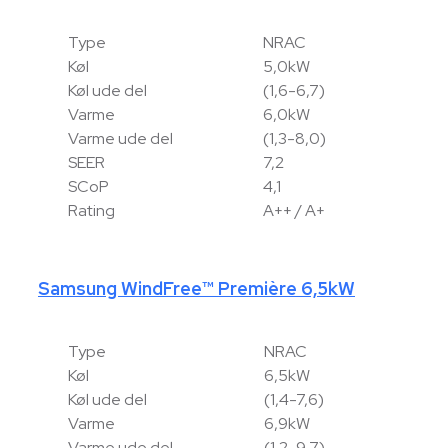
Type
NRAC
Køl
5,0kW
Køl ude del
(1,6-6,7)
Varme
6,0kW
Varme ude del
(1,3-8,0)
SEER
7,2
SCoP
4,1
Rating
A++ / A+
Samsung WindFree™ Première 6,5kW
Type
NRAC
Køl
6,5kW
Køl ude del
(1,4-7,6)
Varme
6,9kW
Varme ude del
(1,2-9,7)