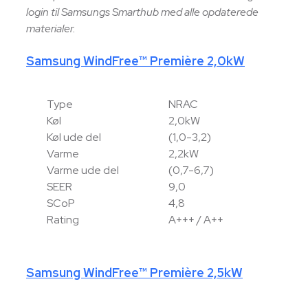
login til Samsungs Smarthub med alle opdaterede
materialer.
Samsung WindFree™ Première 2,0kW
Type
NRAC
Køl
2,0kW
Køl ude del
(1,0-3,2)
Varme
2,2kW
Varme ude del
(0,7-6,7)
SEER
9,0
SCoP
4,8
Rating
A+++ / A++
Samsung WindFree™ Première 2,5kW