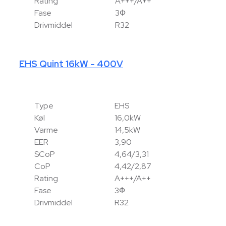
Rating
A+++/A++
Fase
3Ф
Drivmiddel
R32
EHS Quint 16kW - 400V
Type
EHS
Køl
16,0kW
Varme
14,5kW
EER
3,90
SCoP
4,64/3,31
CoP
4,42/2,87
Rating
A+++/A++
Fase
3Ф
Drivmiddel
R32