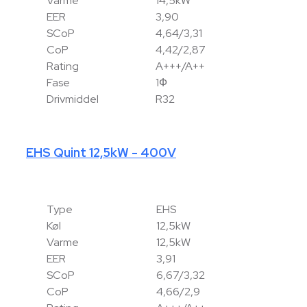
Varme
14,5kW
EER
3,90
SCoP
4,64/3,31
CoP
4,42/2,87
Rating
A+++/A++
Fase
1Ф
Drivmiddel
R32
EHS Quint 12,5kW - 400V
Type
EHS
Køl
12,5kW
Varme
12,5kW
EER
3,91
SCoP
6,67/3,32
CoP
4,66/2,9