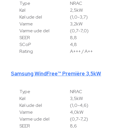
Type
NRAC
Køl
2,5kW
Køl ude del
(1,0-3,7)
Varme
3,2kW
Varme ude del
(0,7-7,0)
SEER
8,8
SCoP
4,8
Rating
A+++ / A++
Samsung WindFree™ Première 3,5kW
Type
NRAC
Køl
3,5kW
Køl ude del
(1,0-4,6)
Varme
4,0kW
Varme ude del
(0,7-7,2)
SEER
8,6