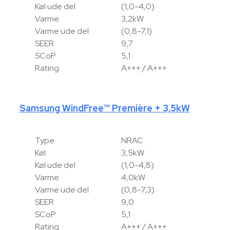
Køl ude del
(1,0-4,0)
Varme
3,2kW
Varme ude del
(0,8-7,1)
SEER
9,7
SCoP
5,1
Rating
A+++ / A+++
Samsung WindFree™ Première + 3,5kW
Type
NRAC
Køl
3,5kW
Køl ude del
(1,0-4,8)
Varme
4,0kW
Varme ude del
(0,8-7,3)
SEER
9,0
SCoP
5,1
Rating
A+++ / A+++