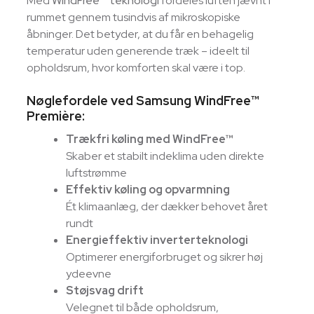
Med
WindFree™ teknologi
fordeles luften jævnt i
rummet gennem tusindvis af mikroskopiske
åbninger. Det betyder, at du får en behagelig
temperatur uden generende træk – ideelt til
opholdsrum, hvor komforten skal være i top.
Nøglefordele ved Samsung WindFree™
Première:
Trækfri køling med WindFree™
Skaber et stabilt indeklima uden direkte
luftstrømme
Effektiv køling og opvarmning
Ét klimaanlæg, der dækker behovet året
rundt
Energieffektiv inverterteknologi
Optimerer energiforbruget og sikrer høj
ydeevne
Støjsvag drift
Velegnet til både opholdsrum,