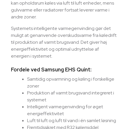
kan opholdsrum køles via luft til luft enheder, mens
gulvvarme eller radiatorer fortsat leverer varme i
andre zoner.
Systemets intelligente varmegenvinding gør det
muligt at genanvende overskudsvarme fra køledrift
til produktion af varmt brugsvand. Det giver høj
energieffektivitet og optimal udnyttelse af
energien i systemet.
Fordele ved Samsung EHS Quint:
Samtidig opvarmning og køling i forskellige
zoner
Produktion af varmt brugsvand integreret i
systemet
Intelligent varmegenvinding for øget
energieffektivitet
Luft til luft og luft til vand i én samlet løsning
Fremtidssikret med R32 kølemiddel