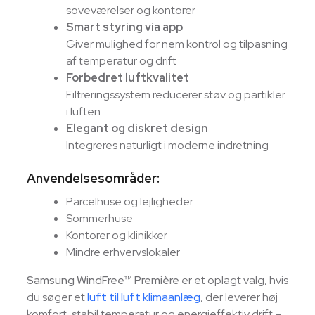
soveværelser og kontorer
Smart styring via app
Giver mulighed for nem kontrol og tilpasning
af temperatur og drift
Forbedret luftkvalitet
Filtreringssystem reducerer støv og partikler
i luften
Elegant og diskret design
Integreres naturligt i moderne indretning
Anvendelsesområder:
Parcelhuse og lejligheder
Sommerhuse
Kontorer og klinikker
Mindre erhvervslokaler
Samsung WindFree™ Première
er et oplagt valg, hvis
du søger et
luft til luft klimaanlæg
, der leverer høj
komfort, stabil temperatur og energieffektiv drift –