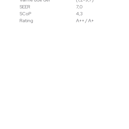
SEER
7,0
SCoP
4,3
Rating
A++ / A+