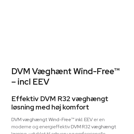
DVM Væghænt Wind-Free™
– incl EEV
Effektiv DVM R32 væghængt
løsning med høj komfort
DVM væghængt Wind-Free™ inkl. EEV
er en
moderne og energieffektiv
DVM R32 væghængt
løsning, udviklet til erhverv og professionelle