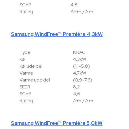
SCoP
4,8
Rating
A+++ / A++
Samsung WindFree™ Première 4,3kW
Type
NRAC
Køl
4,3kW
Køl ude del
(1,1-5,0)
Varme
4,7kW
Varme ude del
(0,9-7,6)
SEER
8,2
SCoP
4,6
Rating
A++ / A++
Samsung WindFree™ Première 5,0kW