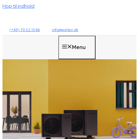
Hop til indhold
(+45) 70 22 13 66
info@wellair.dk
Menu