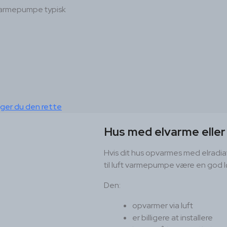
d varmepumpe typisk
ger du den rette
Hus med elvarme eller
Hvis dit hus opvarmes med elradiat
til luft varmepumpe være en god l
Den:
opvarmer via luft
er billigere at installere