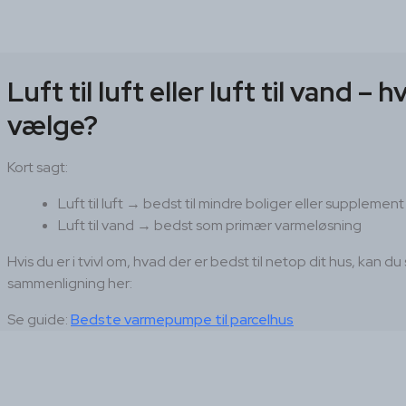
Luft til luft eller luft til vand – 
vælge?
Kort sagt:
Luft til luft → bedst til mindre boliger eller supplement
Luft til vand → bedst som primær varmeløsning
Hvis du er i tvivl om, hvad der er bedst til netop dit hus, kan du
sammenligning her:
Se guide:
Bedste varmepumpe til parcelhus