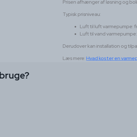
Prisen afhænger af løsning og bol
Typisk prisniveau:
Luft til luft varmepumpe: f
Luft til vand varmepumpe: 
Derudover kan installation og tilpa
Læs mere:
Hvad koster en varm
 bruge?