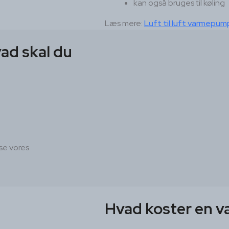
kan også bruges til køling
Læs mere:
Luft til luft varmepump
hvad skal du
 se vores
Hvad koster en v