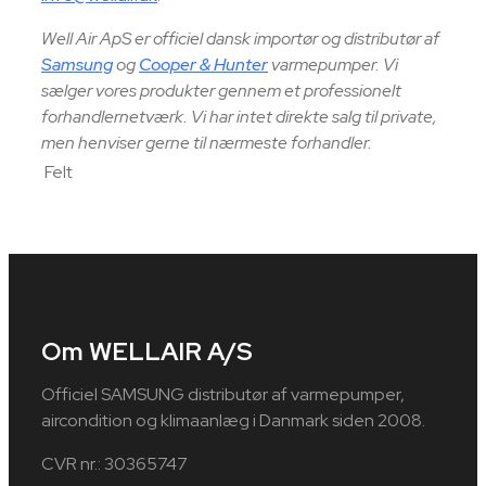
Well Air ApS er officiel dansk importør og distributør af
Samsung
og
Cooper & Hunter
varmepumper. Vi
sælger vores produkter gennem et professionelt
forhandlernetværk. Vi har intet direkte salg til private,
men henviser gerne til nærmeste forhandler.
Felt
Om WELLAIR A/S
Officiel SAMSUNG distributør af varmepumper,
aircondition og klimaanlæg i Danmark siden 2008.
CVR nr.: 30365747