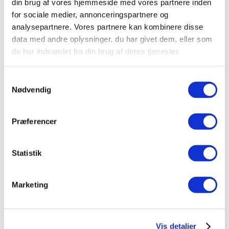
40–60 % lavere varmeudgifter
din brug af vores hjemmeside med vores partnere inden
Større samlet besparelse over tid
for sociale medier, annonceringspartnere og
Velegnet til helårsboliger
analysepartnere. Vores partnere kan kombinere disse
data med andre oplysninger, du har givet dem, eller som
Læs mere om luft til vand varmepumper
de har indsamlet fra din brug af deres tjenester.
Samtykkevalg
Hvad med elpriser og fremtiden?
Nødvendig
Elpriser spiller naturligvis en rolle, men varmepumper
Præferencer
er fortsat blandt de
mest energieffektive
opvarmningsformer
, også når elprisen svinger.
Statistik
Derudover giver varmepumper mulighed for:
Kombination med solceller
Marketing
Smart styring, der flytter forbrug til billige
timer
Fremtidssikring i takt med udfasning af
fossile brændsler
Vis detaljer