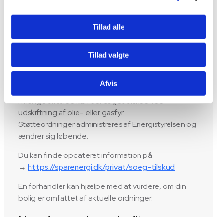
Det gør varmepumper til en stabil og langsigtet
løsning.
Tillad alle
Læs også:
https://wellair.dk/varmepumpe-
Tillad valgte
komplet-guide-til-valg-funktion-og-besparelse/
Kan man få tilskud?
Afvis
I mange tilfælde kan der søges tilskud ved
udskiftning af olie- eller gasfyr.
Støtteordninger administreres af Energistyrelsen og
ændrer sig løbende.
Du kan finde opdateret information på
→
https://sparenergi.dk/privat/soeg-tilskud
En forhandler kan hjælpe med at vurdere, om din
bolig er omfattet af aktuelle ordninger.