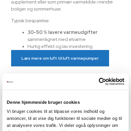
supplement eller som primær varmekilde i mindre
boliger og sommerhuse.
Typisk besparelse:
30–50 % lavere varmeudgifter
sammenlignet med elvarme
Hurtig effekt og lav investering
Læs mere om luft til luft varmepumper
Luft til vand varmepumpe
En luft til vand varmepumpe erstatter typisk gas-
eller oliefyret og opvarmer både bolig og
Denne hjemmeside bruger cookies
brugsvand.
Vi bruger cookies til at tilpasse vores indhold og
annoncer, til at vise dig funktioner til sociale medier og til
Typisk besparelse:
at analysere vores trafik. Vi deler også oplysninger om