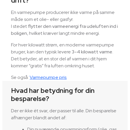
drift?
En varmepumpe producerer ikke varme på samme
måde som et olie- eller gasfyr.
I stedet
flytter den varmeenergi fra udeluften ind i
boligen
, hvilket kræver langt mindre energi.
For hver kilowatt strøm, en moderne varmepumpe
bruger, kan den typisk levere
3–4 kilowatt varme
.
Det betyder, at en stor del af varmen i dit hjem
kommer “gratis” fra luften omkring huset.
Se også:
Varmepumpe pris
Hvad har betydning for din
besparelse?
Der er ikke ét svar, der passer til alle. Din besparelse
afhænger blandt andet af:
Din nuværende opvarmningsform (olie, gas,