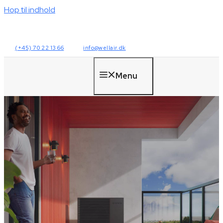
Hop til indhold
(+45) 70 22 13 66
info@wellair.dk
Menu