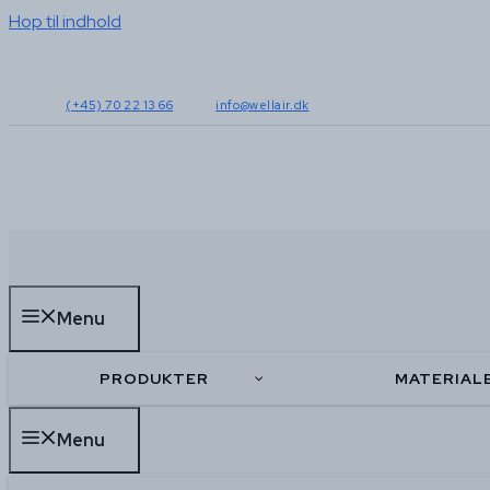
Hop til indhold
(+45) 70 22 13 66
info@wellair.dk
Menu
PRODUKTER
MATERIAL
Menu