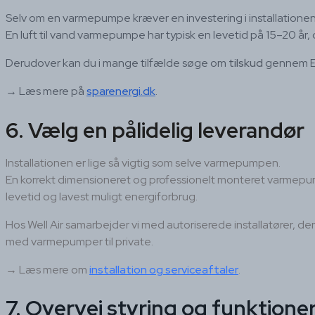
Selv om en varmepumpe kræver en investering i installationen
En luft til vand varmepumpe har typisk en levetid på 15–20 år,
Derudover kan du i mange tilfælde søge om
tilskud
gennem En
→ Læs mere på
sparenergi.dk
.
6. Vælg en pålidelig leverandør
Installationen er lige så vigtig som selve varmepumpen.
En korrekt dimensioneret og professionelt monteret varmepu
levetid og lavest muligt energiforbrug.
Hos Well Air samarbejder vi med autoriserede installatører, der
med varmepumper til private.
→ Læs mere om
installation og serviceaftaler
.
7. Overvej styring og funktione