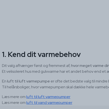
1. Kend dit varmebehov
Dit valg afhænger først og fremmest af,
hvor meget varme din
Et velisoleret hus med gulvvarme har et andet behov end et æ
En
luft til luft varmepumpe
er ofte det bedste valg til mindr
Til helårsboliger, hvor varmepumpen skal dække hele varmebe
Læs mere om
luft til luft varmepumper
Læs mere om
luft til vand varmepumper