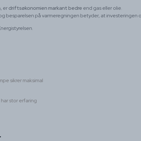
, er
driftsøkonomien markant bedre
end gas eller olie.
 og besparelsen på varmeregningen betyder, at investeringen oft
ergistyrelsen.
mpe sikrer maksimal
 har stor erfaring
r