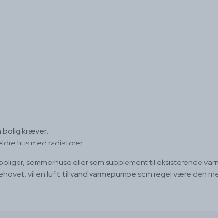
 bolig kræver
.
ldre hus med radiatorer.
e boliger, sommerhuse eller som supplement til eksisterende var
hovet, vil en
luft til vand varmepumpe
som regel være den mes