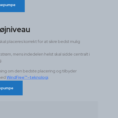
rmepumpe
tøjniveau
 placeres korrekt for at sikre bedst mulig
strøm, mens indedelen helst skal sidde centralt i
g.
vning om den bedste placering og tilbyder
 med
WindFree™-teknologi
.
rmepumpe