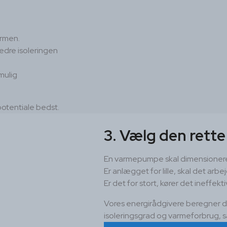
armen.
bedre isoleringen
 mulig
otentiale bedst.
3. Vælg den rette
En varmepumpe skal dimensionere
Er anlægget for lille, skal det arbe
Er det for stort, kører det ineffe
Vores energirådgivere beregner den
isoleringsgrad og varmeforbrug, s