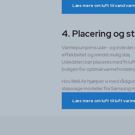
Læs mere om luft til vand va
4. Placering og s
Varmepumpens ude- og indedel skal
effektivitet og mindst mulig støj.
Udedelen bør placeres med fri luft
boligen for optimal varmefordelin
Hos Well Air hjælper vi med rådgi
støjsvage modeller fra Samsung
Læs mere om luft til luft va