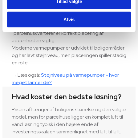
Tillad valgte
temperaturer.
4. Støjniveau og placering
Afvis
I parcelhuskvarterer er korrekt placering af
udeenheden vigtig.
Moderne varmepumper er udviklet til boligområder
og har lavt støjniveau, men placeringen spiller stadig
en rolle.
→ Læs også:
Støjniveau på varmepumper – hvor
meget larmer de?
Hvad koster den bedste løsning?
Prisen afhænger af boligens størrelse og den valgte
model, men for parcelhuse ligger en komplet luft til
vand løsning typisk i den højere ende af
investeringsskalaen sammenlignet med luft til luft.