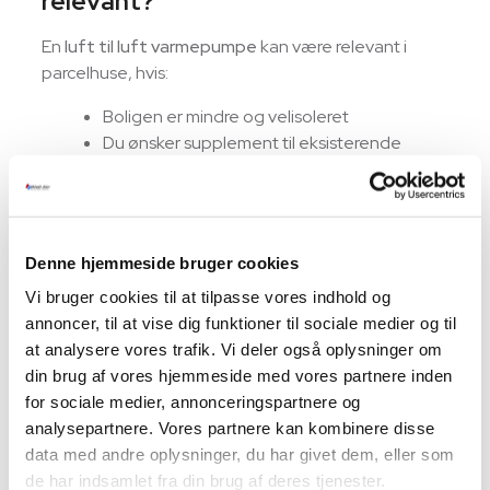
relevant?
En
luft til luft varmepumpe
kan være relevant i
parcelhuse, hvis:
Boligen er mindre og velisoleret
Du ønsker supplement til eksisterende
varme
Du vil have mulighed for køling om
sommeren
Denne hjemmeside bruger cookies
Den dækker dog ikke opvarmning af brugsvand og
er derfor sjældent den eneste løsning i et klassisk
Vi bruger cookies til at tilpasse vores indhold og
parcelhus.
annoncer, til at vise dig funktioner til sociale medier og til
at analysere vores trafik. Vi deler også oplysninger om
→ Læs mere om
luft til luft varmepumper
din brug af vores hjemmeside med vores partnere inden
for sociale medier, annonceringspartnere og
Hvad afgør, hvilken model der er
analysepartnere. Vores partnere kan kombinere disse
bedst?
data med andre oplysninger, du har givet dem, eller som
de har indsamlet fra din brug af deres tjenester.