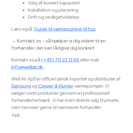
Valg af korrekt kapacitet
Installation og placering
Drift og vedligeholdelse
Læs også:
Guide til varmepumpe til hus
→
Kontakt os – så hjælper vi dig videre til en
forhandler, der kan rådgive dig konkret.
Kontakt os på
(+45) 70 22 13 66
eller mail:
info@wellair.dk
.
Well Air ApS er officiel dansk importør og distributør af
Samsung
og
Cooper & Hunter
varmepumper. Vi
sælger vores produkter gennem et professionelt
forhandlernetværk. Vi har intet direkte salg til private,
men henviser gerne til nærmeste forhandler.
Felt