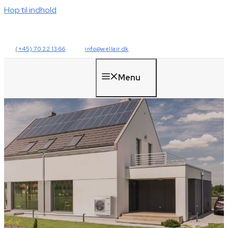
Hop til indhold
(+45) 70 22 13 66
info@wellair.dk
Menu